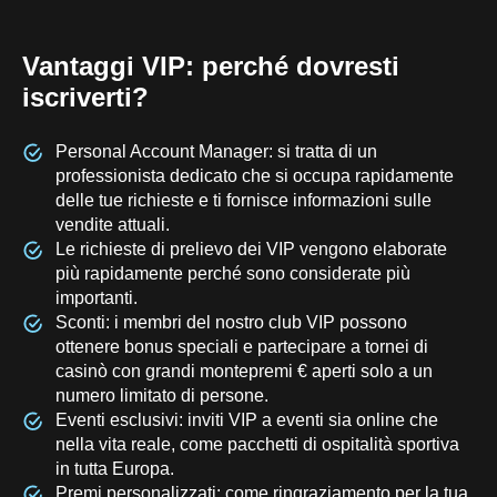
Vantaggi VIP: perché dovresti
iscriverti?
Personal Account Manager: si tratta di un
professionista dedicato che si occupa rapidamente
delle tue richieste e ti fornisce informazioni sulle
vendite attuali.
Le richieste di prelievo dei VIP vengono elaborate
più rapidamente perché sono considerate più
importanti.
Sconti: i membri del nostro club VIP possono
ottenere bonus speciali e partecipare a tornei di
casinò con grandi montepremi € aperti solo a un
numero limitato di persone.
Eventi esclusivi: inviti VIP a eventi sia online che
nella vita reale, come pacchetti di ospitalità sportiva
in tutta Europa.
Premi personalizzati: come ringraziamento per la tua