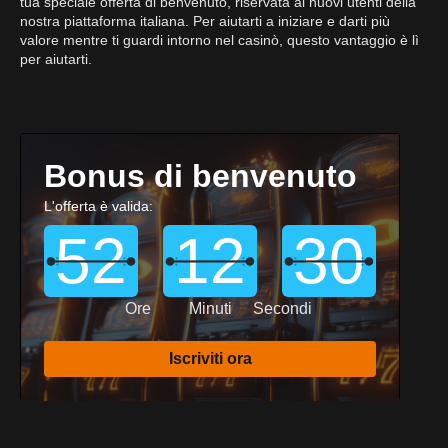
tua speciale offerta di benvenuto, riservata ai nuovi utenti della
nostra piattaforma italiana. Per aiutarti a iniziare e darti più
valore mentre ti guardi intorno nel casinò, questo vantaggio è lì
per aiutarti.
Bonus di benvenuto
L'offerta è valida:
52
12
28
Ore
Minuti
Secondi
Iscriviti ora