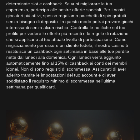
determinate slot e cashback. Se vuoi migliorare la tua
esperienza, partecipa alle nostre offerte speciali. Per i nostri
giocatori più attivi, spesso regaliamo pacchetti di spin gratuiti
senza bisogno di deposito. In questo modo potrai provare giochi
interessanti senza alcun rischio. Controlla le notifiche sul tuo
profilo per vedere le offerte più recenti e le regole di rotazione
che si applicano al tuo attuale livello di partecipazione. Come
ringraziamento per essere un cliente fedele, il nostro casinò ti
restituisce un cashback ogni settimana in base alle tue perdite
nette dal lunedì alla domenica. Ogni lunedì verrà aggiunto
automaticamente fino al 15% di cashback ai conti dei membri
idonei. Non ci sono requisiti di scommessa. Assicurati di aver
aderito tramite le impostazioni del tuo account e di aver
soddisfatto il requisito minimo di scommessa nell'ultima
settimana per qualificarti.