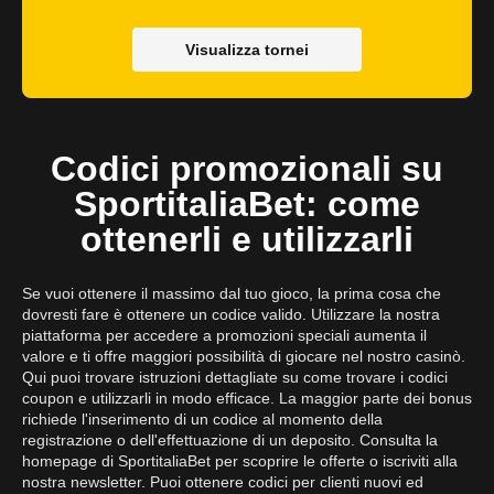
Visualizza tornei
Codici promozionali su
SportitaliaBet: come
ottenerli e utilizzarli
Se vuoi ottenere il massimo dal tuo gioco, la prima cosa che
dovresti fare è ottenere un codice valido. Utilizzare la nostra
piattaforma per accedere a promozioni speciali aumenta il
valore e ti offre maggiori possibilità di giocare nel nostro casinò.
Qui puoi trovare istruzioni dettagliate su come trovare i codici
coupon e utilizzarli in modo efficace. La maggior parte dei bonus
richiede l'inserimento di un codice al momento della
registrazione o dell'effettuazione di un deposito. Consulta la
homepage di SportitaliaBet per scoprire le offerte o iscriviti alla
nostra newsletter. Puoi ottenere codici per clienti nuovi ed