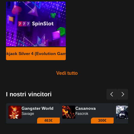
lackjack Silver 4 (Evolution Gaming)
Vedi tutto
I nostri vincitori
Gangster World
Casanova
Ho
Savage
Fascrok
Si
463€
300€