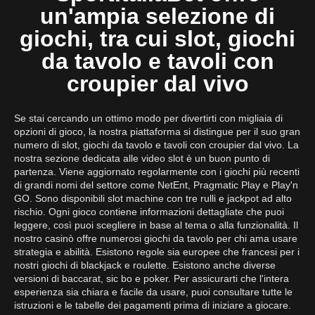
un'ampia selezione di
giochi, tra cui slot, giochi
da tavolo e tavoli con
croupier dal vivo
Se stai cercando un ottimo modo per divertirti con migliaia di
opzioni di gioco, la nostra piattaforma si distingue per il suo gran
numero di slot, giochi da tavolo e tavoli con croupier dal vivo. La
nostra sezione dedicata alle video slot è un buon punto di
partenza. Viene aggiornato regolarmente con i giochi più recenti
di grandi nomi del settore come NetEnt, Pragmatic Play e Play'n
GO. Sono disponibili slot machine con tre rulli e jackpot ad alto
rischio. Ogni gioco contiene informazioni dettagliate che puoi
leggere, così puoi scegliere in base al tema o alla funzionalità. Il
nostro casinò offre numerosi giochi da tavolo per chi ama usare
strategia e abilità. Esistono regole sia europee che francesi per i
nostri giochi di blackjack e roulette. Esistono anche diverse
versioni di baccarat, sic bo e poker. Per assicurarti che l'intera
esperienza sia chiara e facile da usare, puoi consultare tutte le
istruzioni e le tabelle dei pagamenti prima di iniziare a giocare.