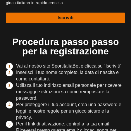
gioco italiana in rapida crescita.
Iscriviti
Procedura passo passo
per la registrazione
Vai al nostro sito SportitaliaBet e clicca su "Iscriviti"
Inserisci il tuo nome completo, la data di nascita e
come contattarti.
Utilizza il tuo indirizzo email personale per ricevere
messaggi e istruzioni su come reimpostare la
password.
Per proteggere il tuo account, crea una password e
leggi le nostre regole per un gioco sicuro e la
privacy.
Per il link di attivazione, controlla la tua email.
Riceverai presto questa email; cliccaci sopra per