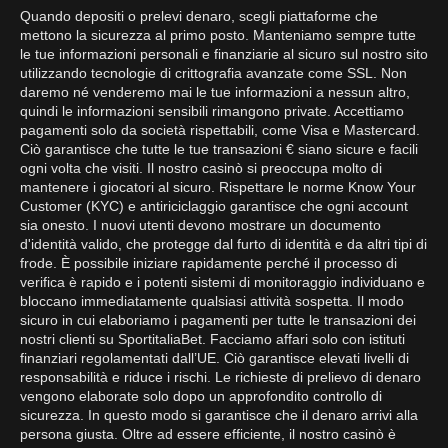
Quando depositi o prelevi denaro, scegli piattaforme che
mettono la sicurezza al primo posto. Manteniamo sempre tutte
le tue informazioni personali e finanziarie al sicuro sul nostro sito
utilizzando tecnologie di crittografia avanzate come SSL. Non
daremo né venderemo mai le tue informazioni a nessun altro,
quindi le informazioni sensibili rimangono private. Accettiamo
pagamenti solo da società rispettabili, come Visa e Mastercard.
Ciò garantisce che tutte le tue transazioni € siano sicure e facili
ogni volta che visiti. Il nostro casinò si preoccupa molto di
mantenere i giocatori al sicuro. Rispettare le norme Know Your
Customer (KYC) e antiriciclaggio garantisce che ogni account
sia onesto. I nuovi utenti devono mostrare un documento
d'identità valido, che protegge dal furto di identità e da altri tipi di
frode. È possibile iniziare rapidamente perché il processo di
verifica è rapido e i potenti sistemi di monitoraggio individuano e
bloccano immediatamente qualsiasi attività sospetta. Il modo
sicuro in cui elaboriamo i pagamenti per tutte le transazioni dei
nostri clienti su SportitaliaBet. Facciamo affari solo con istituti
finanziari regolamentati dall’UE. Ciò garantisce elevati livelli di
responsabilità e riduce i rischi. Le richieste di prelievo di denaro
vengono elaborate solo dopo un approfondito controllo di
sicurezza. In questo modo si garantisce che il denaro arrivi alla
persona giusta. Oltre ad essere efficiente, il nostro casinò è