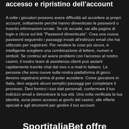
accesso e ripristino dell'account
A volte i giocatori possono avere difficoltà ad accedere ai propri
account, solitamente perché hanno dimenticato le password o
inserito informazioni errate. Se ciò accade, vai alla pagina di
login e clicca sul link "Password dimenticata". Crea una nuova
password seguendo i passaggi inviati all'indirizzo email che hai
utilizzato per registrarti. Per rendere le cose più sicure, è
intelligente scegliere una combinazione di lettere, numeri e
simboli. Se continui ad avere problemi con l'accesso al nostro
casinò, il nostro team di assistenza clienti può aiutarti
rapidamente tramite chat dal vivo o e-mail in italiano. Le
persone che sono nuove sulla nostra piattaforma di gioco
devono registrarsi prima di poter accedere. Come giocatore in
Italia, devi seguire alcuni semplici passaggi per completare il
processo. Devi fornirci i tuoi dati personali, confermare il tuo
indirizzo email e dimostrare la tua età. Una volta verificata la tua
identità, avrai pieno accesso ai giochi del casinò, alle offerte
speciali e agli strumenti per gestire il tuo account.
SportitaliaBet offre