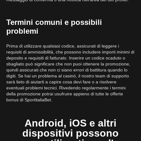
Termini comuni e possibili
problemi
Prima di utilizzare qualsiasi codice, assicurati di leggere i
requisiti di ammissibilità, che possono includere importi minimi di
deposito e requisiti di fatturato. Inserire un codice scaduto o
sbagliato può significare che non puoi ottenere la promozione,
quindi assicurati che non ci siano errori di battitura quando lo
digiti. Se hai un problema al casinò, il nostro team di supporto
sarà lieto di aiutarti a capire cosa devi fare o a risolvere
eventuali problemi tecnici. Rivedendo regolarmente i termini
della promozione potrai usufruire appieno di tutte le offerte
bonus di SportitaliaBet.
Android, iOS e altri
dispositivi possono