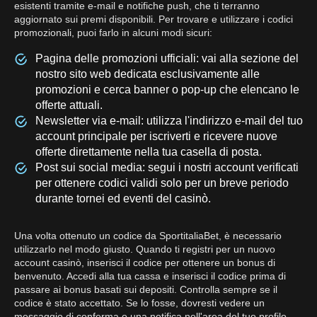
esistenti tramite e-mail e notifiche push, che ti terranno
aggiornato sui premi disponibili. Per trovare e utilizzare i codici
promozionali, puoi farlo in alcuni modi sicuri:
Pagina delle promozioni ufficiali: vai alla sezione del
nostro sito web dedicata esclusivamente alle
promozioni e cerca banner o pop-up che elencano le
offerte attuali.
Newsletter via e-mail: utilizza l'indirizzo e-mail del tuo
account principale per iscriverti e ricevere nuove
offerte direttamente nella tua casella di posta.
Post sui social media: segui i nostri account verificati
per ottenere codici validi solo per un breve periodo
durante tornei ed eventi del casinò.
Una volta ottenuto un codice da SportitaliaBet, è necessario
utilizzarlo nel modo giusto. Quando ti registri per un nuovo
account casinò, inserisci il codice per ottenere un bonus di
benvenuto. Accedi alla tua cassa e inserisci il codice prima di
passare ai bonus basati sui depositi. Controlla sempre se il
codice è stato accettato. Se lo fosse, dovresti vedere un
messaggio di conferma o una notifica nell'area del tuo profilo.