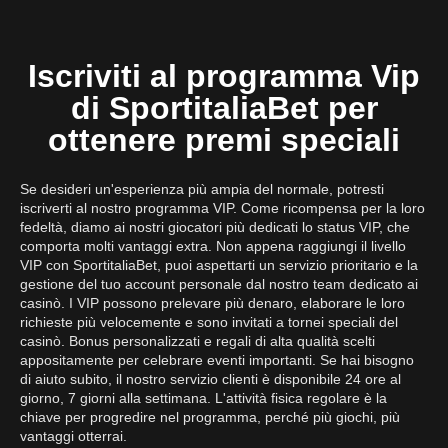
Iscriviti al programma Vip
di SportitaliaBet per
ottenere premi speciali
Se desideri un'esperienza più ampia del normale, potresti
iscriverti al nostro programma VIP. Come ricompensa per la loro
fedeltà, diamo ai nostri giocatori più dedicati lo status VIP, che
comporta molti vantaggi extra. Non appena raggiungi il livello
VIP con SportitaliaBet, puoi aspettarti un servizio prioritario e la
gestione del tuo account personale dal nostro team dedicato ai
casinò. I VIP possono prelevare più denaro, elaborare le loro
richieste più velocemente e sono invitati a tornei speciali del
casinò. Bonus personalizzati e regali di alta qualità scelti
appositamente per celebrare eventi importanti. Se hai bisogno
di aiuto subito, il nostro servizio clienti è disponibile 24 ore al
giorno, 7 giorni alla settimana. L'attività fisica regolare è la
chiave per progredire nel programma, perché più giochi, più
vantaggi otterrai.