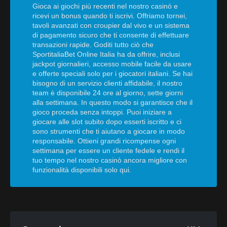
Gioca ai giochi più recenti nel nostro casinò e
ricevi un bonus quando ti iscrivi. Offriamo tornei,
tavoli avanzati con croupier dal vivo e un sistema
di pagamento sicuro che ti consente di effettuare
transazioni rapide. Goditi tutto ciò che
SportitaliaBet Online Italia ha da offrire, inclusi
jackpot giornalieri, accesso mobile facile da usare
e offerte speciali solo per i giocatori italiani. Se hai
bisogno di un servizio clienti affidabile, il nostro
team è disponibile 24 ore al giorno, sette giorni
alla settimana. In questo modo si garantisce che il
gioco proceda senza intoppi. Puoi iniziare a
giocare alle slot subito dopo esserti iscritto e ci
sono strumenti che ti aiutano a giocare in modo
responsabile. Ottieni grandi ricompense ogni
settimana per essere un cliente fedele e rendi il
tuo tempo nel nostro casinò ancora migliore con
funzionalità disponibili solo qui.