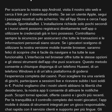
Per scaricare la nostra app Android, visita il nostro sito web e
cerca il link per il download diretto. Se sei un utente Apple, segui
i passaggi mostrati sullo schermo. Vai all'App Store e cerca l'app
ufficiale SportitaliaBet. L'installazione richiede solo pochi secondi
e i nuovi utenti possono registrarsi direttamente nell'app o
utilizzare le credenziali già in loro possesso. Controlliamo
sempre la sicurezza per assicurarci che tutte le transazioni e le
informazioni personali siano sicure. Se i giocatori scelgono di
utilizzare la nostra versione mobile tramite browser, saranno
felici di scoprire che è facile da navigare e ha tutte le sue
funzionalità. L'interfaccia nel browser offre tutte le stesse opzioni
e gli stessi strumenti dell'app che puoi scaricare. Questo metodo
consente a chiunque disponga di un telefono Huawei, di un
telefono Windows o di un'altra piattaforma di godersi
l'esperienza completa del casinò. Puoi scegliere tra una varietà
di giochi, partecipare a sessioni live e ricevere subito i tuoi soldi
in €. Poiché vogliamo che i nostri utenti abbiano la libertà che
desiderano, la nostra app ti consente di attivare le notifiche
push. Scopri tornei speciali, offerte casinò e i giochi più recenti.
Per la tranquillità e il controllo completo dei nostri giocatori, l'app
mobile è dotata di strumenti integrati per un gioco responsabile,
chat rapida con il servizio clienti e supporto per più lingue. Gli