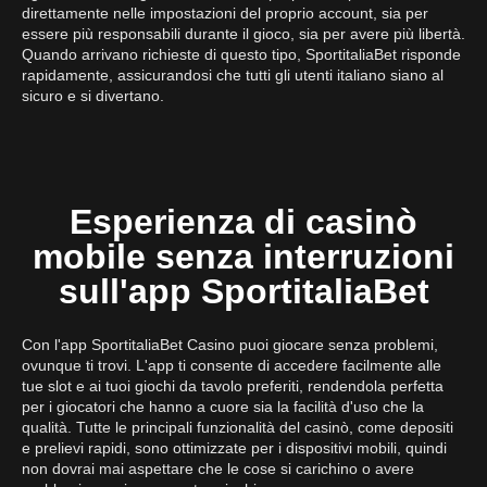
direttamente nelle impostazioni del proprio account, sia per
essere più responsabili durante il gioco, sia per avere più libertà.
Quando arrivano richieste di questo tipo, SportitaliaBet risponde
rapidamente, assicurandosi che tutti gli utenti italiano siano al
sicuro e si divertano.
Esperienza di casinò
mobile senza interruzioni
sull'app SportitaliaBet
Con l'app SportitaliaBet Casino puoi giocare senza problemi,
ovunque ti trovi. L'app ti consente di accedere facilmente alle
tue slot e ai tuoi giochi da tavolo preferiti, rendendola perfetta
per i giocatori che hanno a cuore sia la facilità d'uso che la
qualità. Tutte le principali funzionalità del casinò, come depositi
e prelievi rapidi, sono ottimizzate per i dispositivi mobili, quindi
non dovrai mai aspettare che le cose si carichino o avere