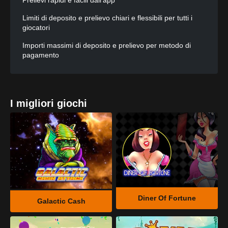
Prelievi rapidi e facili dall'app
Limiti di deposito e prelievo chiari e flessibili per tutti i
giocatori
Importi massimi di deposito e prelievo per metodo di
pagamento
Esperienza di casinò mobile senza interruzioni sull'app
SportitaliaBet
Licenza di gioco ufficiale e un ambiente sicuro per il
I migliori giochi
gioco d'azzardo
Diner Of Fortune
Galactic Cash