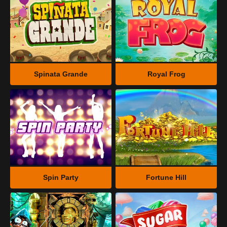
Spinata Grande
Royal Frog
Spin Party
Fortune Hill