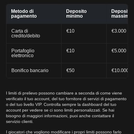
Metodo di
Deposito
Deposito
pagamento
minimo
massimo
Carta di
€10
€3.000
credito/debito
Portafoglio
€10
€5.000
elettronico
Bonifico bancario
€50
€10.000
I limiti di prelievo possono cambiare a seconda di come viene
verificato il tuo account, del tuo fornitore di servizi di pagamento
o del tuo livello VIP. Controlla sempre la dashboard del tuo
account per vedere se ci sono limiti personalizzati. Se hai
bisogno di maggiori informazioni, puoi anche contattare il
servizio clienti.
I giocatori che vogliono modificare i propri limiti possono farlo