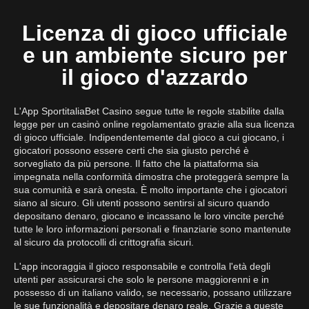
Licenza di gioco ufficiale
e un ambiente sicuro per
il gioco d'azzardo
L'App SportitaliaBet Casino segue tutte le regole stabilite dalla
legge per un casinò online regolamentato grazie alla sua licenza
di gioco ufficiale. Indipendentemente dal gioco a cui giocano, i
giocatori possono essere certi che sia giusto perché è
sorvegliato da più persone. Il fatto che la piattaforma sia
impegnata nella conformità dimostra che proteggerà sempre la
sua comunità e sarà onesta. È molto importante che i giocatori
siano al sicuro. Gli utenti possono sentirsi al sicuro quando
depositano denaro, giocano e incassano le loro vincite perché
tutte le loro informazioni personali e finanziarie sono mantenute
al sicuro da protocolli di crittografia sicuri.
L'app incoraggia il gioco responsabile e controlla l'età degli
utenti per assicurarsi che solo le persone maggiorenni e in
possesso di un italiano valido, se necessario, possano utilizzare
le sue funzionalità e depositare denaro reale. Grazie a queste