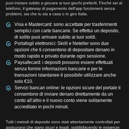
puoi iniziare subito a giocare ai tuoi giochi preferiti. Finché sei al
telefono, il gateway di pagamento dell'app funzionerà senza
problemi, sia che tu sia a casa o in giro Italia.
Visa e Mastercard: sono accettate per trasferimenti
semplici con carte bancarie. Se effettui un deposito,
di solito puoi arrivare subito ai tuoi soldi.
Portafogli elettronici: Skrill e Neteller sono due
opzioni che ti consentono di depositare denaro in
modo rapido e privato durante ogni sessione.
Paysafecard: i depositi possono essere effettuati
senza fornire informazioni bancarie e per le
transazioni istantanee è possibile utilizzare anche
solo €10.
Servizi bancari online: le opzioni sicure del portale ti
consentono di inviare denaro direttamente da un
conto all'altro e il nuovo conto viene solitamente
accreditato in pochi minuti.
Tutti i metodi di deposito sono stati attentamente controllati per
assicurarsi che siano sicuri e legali, soddisfacendo le esigenze