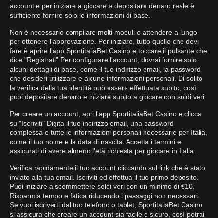
account e per iniziare a giocare e depositare denaro reale è
sufficiente fornire solo le informazioni di base.
Non è necessario compilare molti moduli o attendere a lungo
per ottenere l'approvazione. Per iniziare, tutto quello che devi
fare è aprire l'app SportitaliaBet Casino e toccare il pulsante che
dice "Registrati" Per configurare l'account, dovrai fornire solo
alcuni dettagli di base, come il tuo indirizzo email, la password
che desideri utilizzare e alcune informazioni personali. Di solito
la verifica della tua identità può essere effettuata subito, così
puoi depositare denaro e iniziare subito a giocare con soldi veri.
Per creare un account, apri l'app SportitaliaBet Casino e clicca
su "Iscriviti" Digita il tuo indirizzo email, una password
complessa e tutte le informazioni personali necessarie per Italia,
come il tuo nome e la data di nascita. Accetta i termini e
assicurati di avere almeno l'età richiesta per giocare in Italia.
Verifica rapidamente il tuo account cliccando sul link che è stato
inviato alla tua email. Iscriviti ed effettua il tuo primo deposito.
Puoi iniziare a scommettere soldi veri con un minimo di €10.
Risparmia tempo e fatica riducendo i passaggi non necessari.
Se vuoi iscriverti dal tuo telefono o tablet, SportitaliaBet Casino
si assicura che creare un account sia facile e sicuro, così potrai