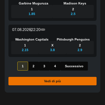
Garbine Muguruza
Madison Keys
1
2
1.85
2.5
07.08.2026
22:20
Washington Capitals
Pittsburgh Penguins
1
X
2
2.15
3.8
2.9
1
2
3
4
Successivo
Vedi di più