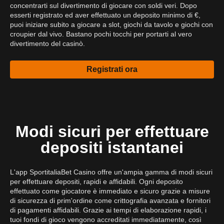
concentrarti sul divertimento di giocare con soldi veri. Dopo
esserti registrato ed aver effettuato un deposito minimo di €,
puoi iniziare subito a giocare a slot, giochi da tavolo e giochi con
croupier dal vivo. Bastano pochi tocchi per portarti al vero
divertimento del casinò.
Registrati ora
Modi sicuri per effettuare
depositi istantanei
L'app SportitaliaBet Casino offre un'ampia gamma di modi sicuri
per effettuare depositi, rapidi e affidabili. Ogni deposito
effettuato come giocatore è immediato e sicuro grazie a misure
di sicurezza di prim'ordine come crittografia avanzata e fornitori
di pagamenti affidabili. Grazie ai tempi di elaborazione rapidi, i
tuoi fondi di gioco vengono accreditati immediatamente, così