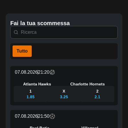
Fai la tua scommessa
Tutto
07.08.2026
21:20
Atlanta Hawks
Charlotte Hornets
1
X
2
1.85
3.25
2.1
07.08.2026
21:50
Real Betis
Villarreal