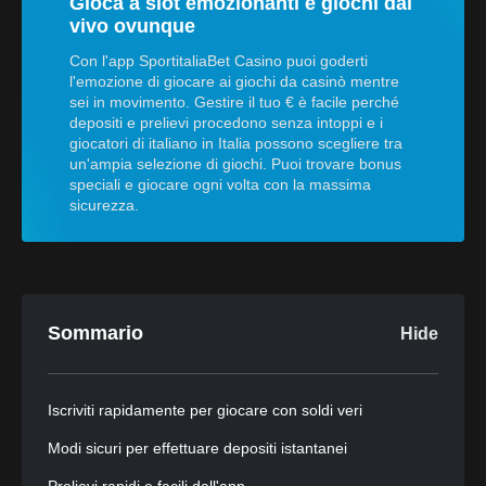
Gioca a slot emozionanti e giochi dal
vivo ovunque
Con l'app SportitaliaBet Casino puoi goderti
l'emozione di giocare ai giochi da casinò mentre
sei in movimento. Gestire il tuo € è facile perché
depositi e prelievi procedono senza intoppi e i
giocatori di italiano in Italia possono scegliere tra
un'ampia selezione di giochi. Puoi trovare bonus
speciali e giocare ogni volta con la massima
sicurezza.
Sommario
Hide
Iscriviti rapidamente per giocare con soldi veri
Modi sicuri per effettuare depositi istantanei